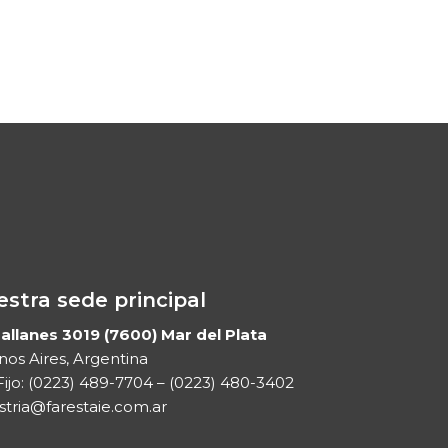
stra sede principal
llanes 3019 (7600) Mar del Plata
os Aires, Argentina
Fijo:
(0223) 489-7704
–
(0223) 480-3402
stria@farestaie.com.ar