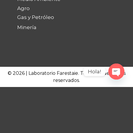
Agro
Gas y Petróleo
Minería
Hola!
© 2026 | Laboratorio Farestaie. Todos los derechos
reservados.
Open c