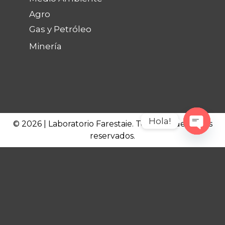
Agro
Gas y Petróleo
Minería
Hola!
© 2026 | Laboratorio Farestaie. Todos los derechos
reservados.
Open c