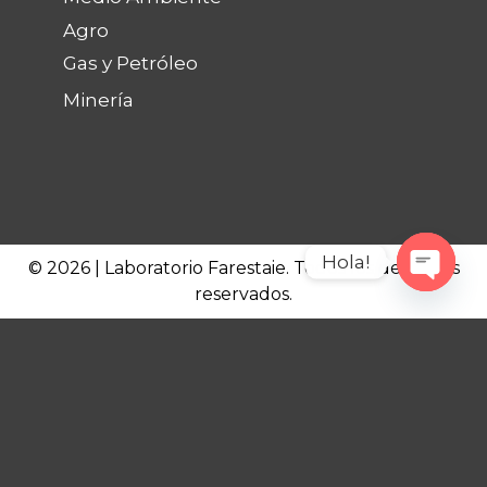
Agro
Gas y Petróleo
Minería
Hola!
© 2026 | Laboratorio Farestaie. Todos los derechos
reservados.
Open c