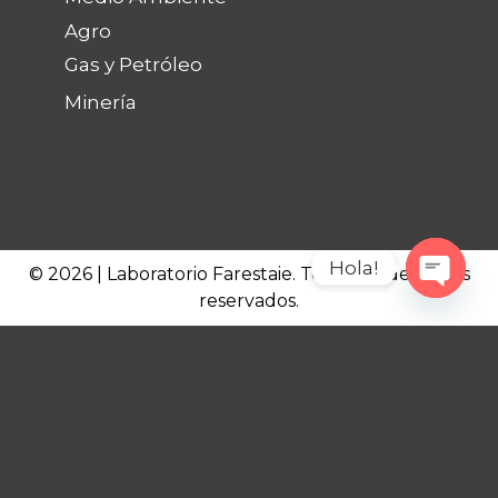
Agro
Gas y Petróleo
Minería
Hola!
© 2026 | Laboratorio Farestaie. Todos los derechos
reservados.
Open c