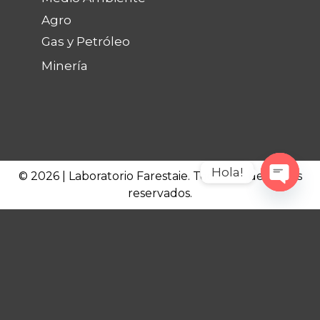
Agro
Gas y Petróleo
Minería
Hola!
© 2026 | Laboratorio Farestaie. Todos los derechos
reservados.
Open c