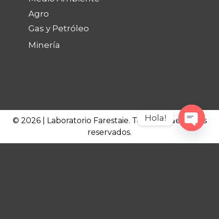
Agro
Gas y Petróleo
Minería
Hola!
© 2026 | Laboratorio Farestaie. Todos los derechos
reservados.
Open c