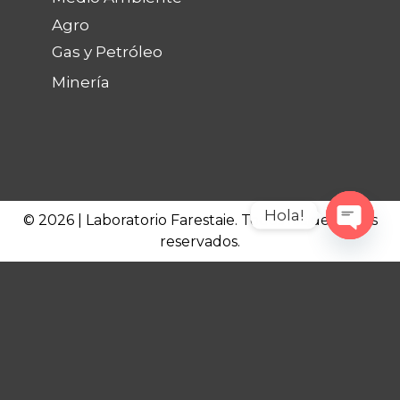
Agro
Gas y Petróleo
Minería
Hola!
© 2026 | Laboratorio Farestaie. Todos los derechos
reservados.
Open c