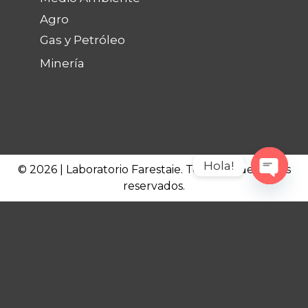
Agro
Gas y Petróleo
Minería
Hola!
© 2026 | Laboratorio Farestaie. Todos los derechos
reservados.
Open c