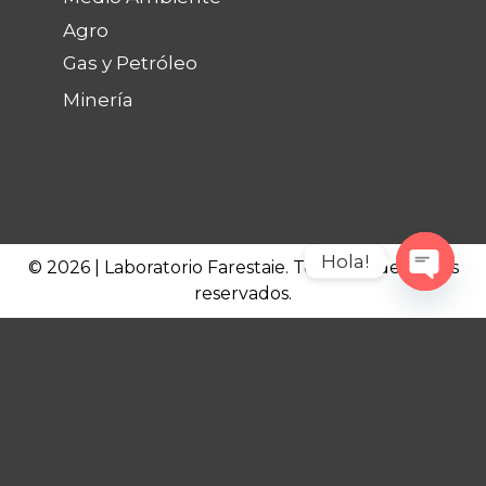
Agro
Gas y Petróleo
Minería
Hola!
© 2026 | Laboratorio Farestaie. Todos los derechos
reservados.
Open c