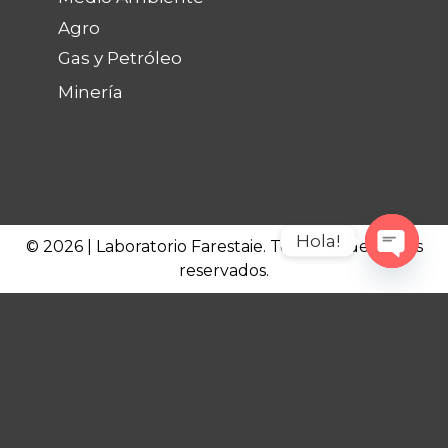
Agro
Gas y Petróleo
Minería
Hola!
© 2026 | Laboratorio Farestaie. Todos los derechos
reservados.
Open c