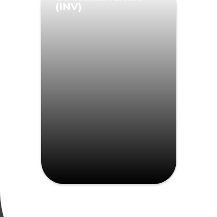
(INV)