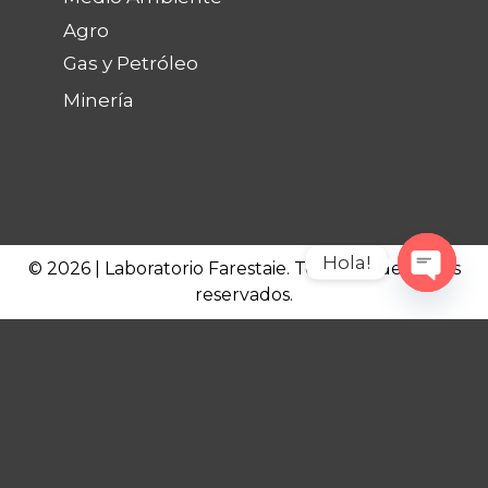
Agro
Gas y Petróleo
Minería
Hola!
© 2026 | Laboratorio Farestaie. Todos los derechos
reservados.
Open c