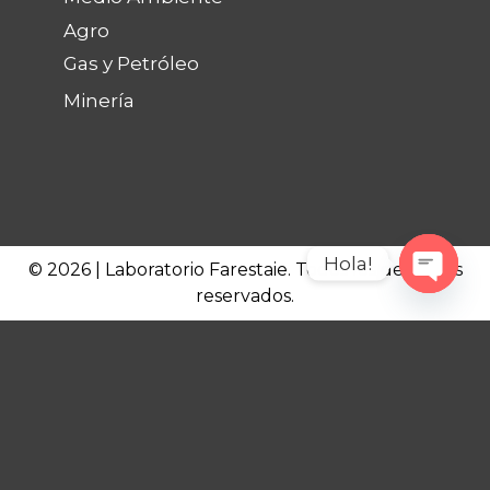
Agro
Gas y Petróleo
Minería
Hola!
© 2026 | Laboratorio Farestaie. Todos los derechos
reservados.
Open c